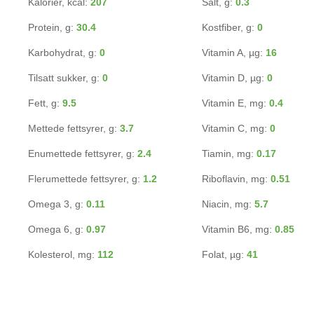
Kalorier, kcal:
207
Salt, g:
0.3
Protein, g:
30.4
Kostfiber, g:
0
Karbohydrat, g:
0
Vitamin A, µg:
16
Tilsatt sukker, g:
0
Vitamin D, µg:
0
Fett, g:
9.5
Vitamin E, mg:
0.4
Mettede fettsyrer, g:
3.7
Vitamin C, mg:
0
Enumettede fettsyrer, g:
2.4
Tiamin, mg:
0.17
Flerumettede fettsyrer, g:
1.2
Riboflavin, mg:
0.51
Omega 3, g:
0.11
Niacin, mg:
5.7
Omega 6, g:
0.97
Vitamin B6, mg:
0.85
Kolesterol, mg:
112
Folat, µg:
41