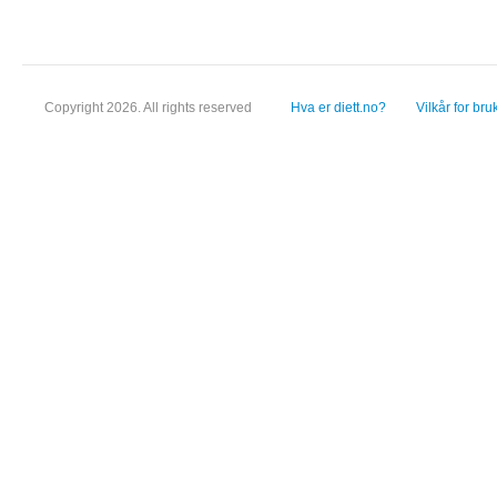
Copyright 2026. All rights reserved
Hva er diett.no?
Vilkår for bru