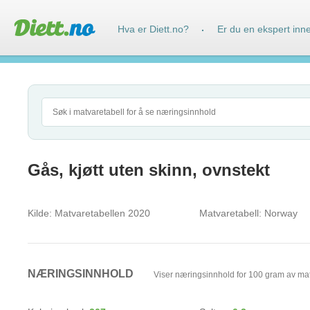
Hva er Diett.no?
Er du en ekspert inn
·
Gås, kjøtt uten skinn, ovnstekt
Kilde:
Matvaretabellen 2020
Matvaretabell:
Norway
NÆRINGSINNHOLD
Viser næringsinnhold for 100 gram av ma