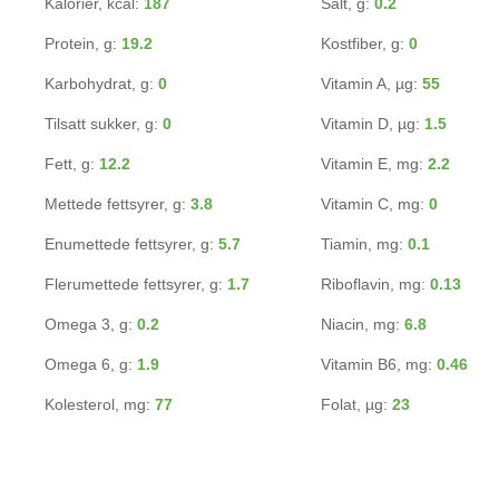
Kalorier, kcal:
187
Salt, g:
0.2
Protein, g:
19.2
Kostfiber, g:
0
Karbohydrat, g:
0
Vitamin A, µg:
55
Tilsatt sukker, g:
0
Vitamin D, µg:
1.5
Fett, g:
12.2
Vitamin E, mg:
2.2
Mettede fettsyrer, g:
3.8
Vitamin C, mg:
0
Enumettede fettsyrer, g:
5.7
Tiamin, mg:
0.1
Flerumettede fettsyrer, g:
1.7
Riboflavin, mg:
0.13
Omega 3, g:
0.2
Niacin, mg:
6.8
Omega 6, g:
1.9
Vitamin B6, mg:
0.46
Kolesterol, mg:
77
Folat, µg:
23