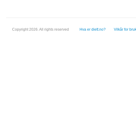
Copyright 2026. All rights reserved
Hva er diett.no?
Vilkår for bru