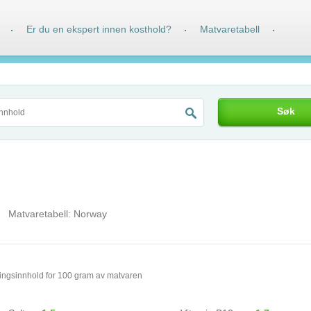
Er du en ekspert innen kosthold?
Matvaretabell
·
·
·
Søk
Matvaretabell:
Norway
ingsinnhold for 100 gram av matvaren