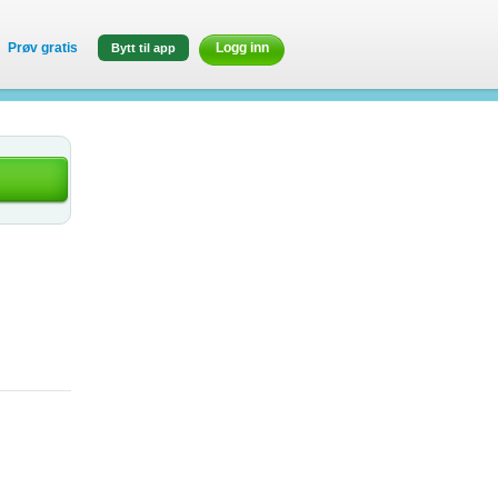
Prøv gratis
Logg inn
Bytt til app