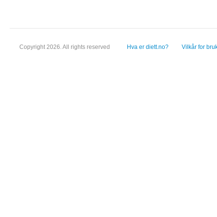
Copyright 2026. All rights reserved
Hva er diett.no?
Vilkår for bru