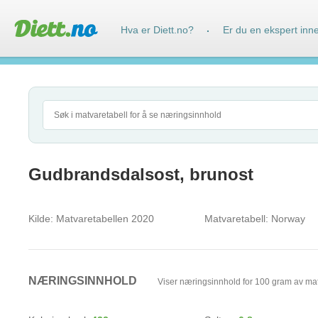
Hva er Diett.no?
Er du en ekspert inn
·
Gudbrandsdalsost, brunost
Kilde:
Matvaretabellen 2020
Matvaretabell:
Norway
NÆRINGSINNHOLD
Viser næringsinnhold for 100 gram av ma