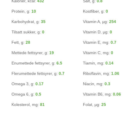
Kalorier, kcal:
432
Salt, g:
0.8
Protein, g:
10
Kostfiber, g:
0
Karbohydrat, g:
35
Vitamin A, µg:
254
Tilsatt sukker, g:
0
Vitamin D, µg:
0
Fett, g:
28
Vitamin E, mg:
0.7
Mettede fettsyrer, g:
19
Vitamin C, mg:
0
Enumettede fettsyrer, g:
6.5
Tiamin, mg:
0.14
Flerumettede fettsyrer, g:
0.7
Riboflavin, mg:
1.06
Omega 3, g:
0.17
Niacin, mg:
0.3
Omega 6, g:
0.5
Vitamin B6, mg:
0.06
Kolesterol, mg:
81
Folat, µg:
25