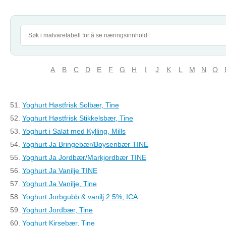
A
B
C
D
E
F
G
H
I
J
K
L
M
N
O
51.
Yoghurt Høstfrisk Solbær, Tine
52.
Yoghurt Høstfrisk Stikkelsbær, Tine
53.
Yoghurt i Salat med Kylling, Mills
54.
Yoghurt Ja Bringebær/Boysenbær TINE
55.
Yoghurt Ja Jordbær/Markjordbær TINE
56.
Yoghurt Ja Vanilje TINE
57.
Yoghurt Ja Vanilje, Tine
58.
Yoghurt Jorbgubb & vanilj 2.5%, ICA
59.
Yoghurt Jordbær, Tine
60.
Yoghurt Kirsebær, Tine