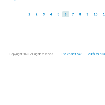
1
2
3
4
5
6
7
8
9
10
1
Copyright 2026. All rights reserved
Hva er diett.no?
Vilkår for bru