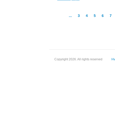
...
3
4
5
6
7
Copyright 2026. All rights reserved
Hv