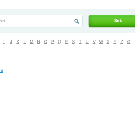
Søk
I
J
K
L
M
N
O
P
Q
R
S
T
U
V
W
X
Y
Z
Ø
rd