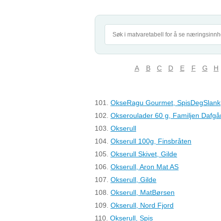
A
B
C
D
E
F
G
H
101.
OkseRagu Gourmet, SpisDegSlank
102.
Okseroulader 60 g, Familjen Dafgå
103.
Okserull
104.
Okserull 100g, Finsbråten
105.
Okserull Skivet, Gilde
106.
Okserull, Aron Mat AS
107.
Okserull, Gilde
108.
Okserull, MatBørsen
109.
Okserull, Nord Fjord
110.
Okserull, Spis