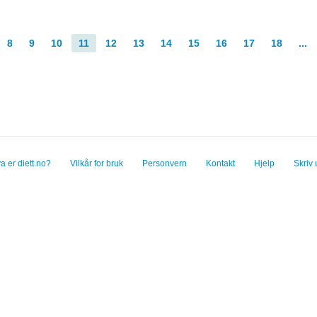
8
9
10
11
12
13
14
15
16
17
18
...
a er diett.no?
Vilkår for bruk
Personvern
Kontakt
Hjelp
Skriv 