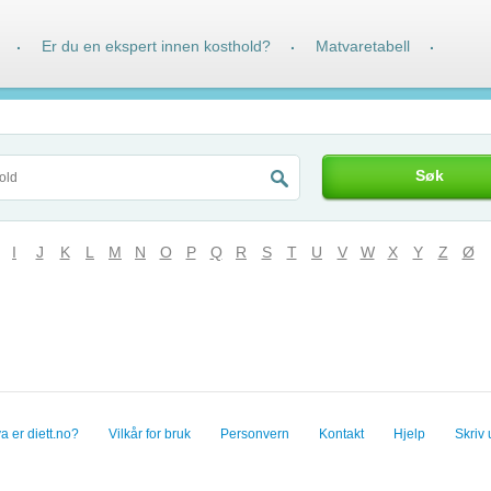
Er du en ekspert innen kosthold?
Matvaretabell
·
·
·
Søk
I
J
K
L
M
N
O
P
Q
R
S
T
U
V
W
X
Y
Z
Ø
a er diett.no?
Vilkår for bruk
Personvern
Kontakt
Hjelp
Skriv 