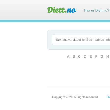
Hva er Diett.no?
A
B
C
D
E
F
G
H
Copyright 2026. All rights reserved
Hv