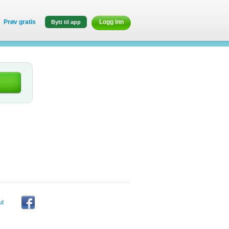
Prøv gratis
Logg inn
Bytt til app
ut