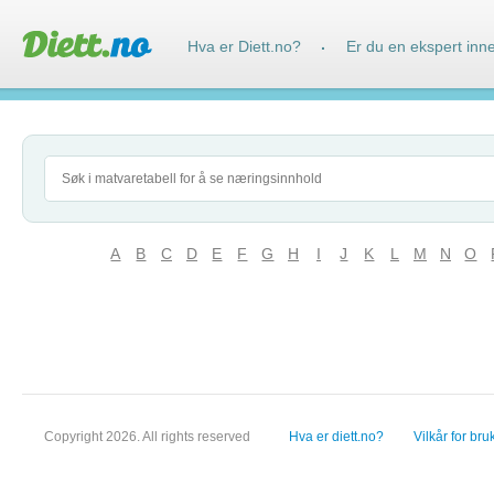
Hva er Diett.no?
Er du en ekspert inn
·
A
B
C
D
E
F
G
H
I
J
K
L
M
N
O
Copyright 2026. All rights reserved
Hva er diett.no?
Vilkår for bru