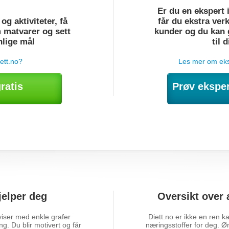
Er du en ekspert 
og aktiviteter, få
får du ekstra ver
 matvarer og sett
kunder og du kan g
nlige mål
til 
ett.no?
Les mer om ek
ratis
Prøv ekspe
elper deg
Oversikt over 
viser med enkle grafer
Diett.no er ikke en ren kal
g. Du blir motivert og får
næringsstoffer for deg. Øn