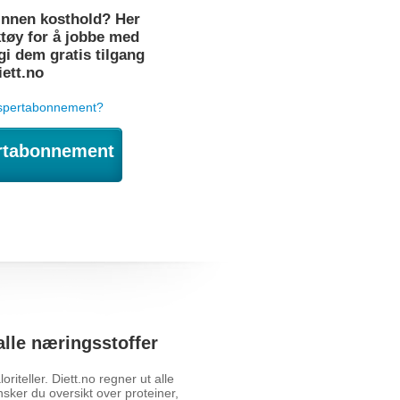
innen kosthold? Her
ktøy for å jobbe med
i dem gratis tilgang
diett.no
spertabonnement?
rtabonnement
alle næringsstoffer
oriteller. Diett.no regner ut alle
sker du oversikt over proteiner,