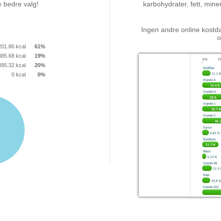
e bedre valg!
karbohydrater, fett, miner
Ingen andre online kostda
o
201.86 kcal
61%
385.68 kcal
19%
395.32 kcal
20%
0 kcal
0%