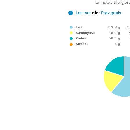
kunnskap til å gjør
Les mer
eller
Prøv gratis
Fett
133.54 g
1
Karbohydrat
96.42 g
Protein
98.83 g
Alkohol
0 g